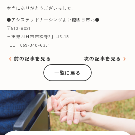
本当にありがとうございました。
●アシステッドナーシングよい館四日市北●
〒510-8021
三重県四日市市松寺2丁目5-18
TEL 059-340-6331
chevron_left
前の記事を見る
次の記事を見る
chevron_right
一覧に戻る